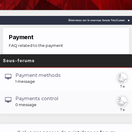
Bienvenue sur le nouveau forum VeryGames
W
Payment
FAQ related to the payment
Sous-forums
Payment methods
1
message
Payments control
0
message