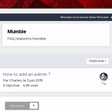
Bienvenue sur le nouveau forum VeryGames
Mumble
FAQ related to Mumble
TRIER PAR
How to add an admin ?
Par
Charles
,
le 3 juin 2019
0
réponse
4,9k
vues
Abonnés
0