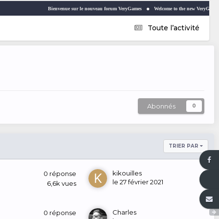
Bienvenue sur le nouveau forum VeryGames
Welcome to the new VeryGames forum
Toute l’activité
Abonnés
0
TRIER PAR
kikouilles
0
réponse
le 27 février 2021
6,6k
vues
Charles
0
réponse