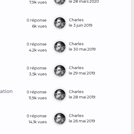
le 28 mars 2020
7,9k
vues
Charles
0
réponse
le 3 juin 2019
6k
vues
Charles
0
réponse
le 30 mai 2019
4,2k
vues
Charles
0
réponse
le 29 mai 2019
3,5k
vues
mation
Charles
0
réponse
le 28 mai 2019
11,9k
vues
Charles
0
réponse
le 26 mai 2019
14,1k
vues