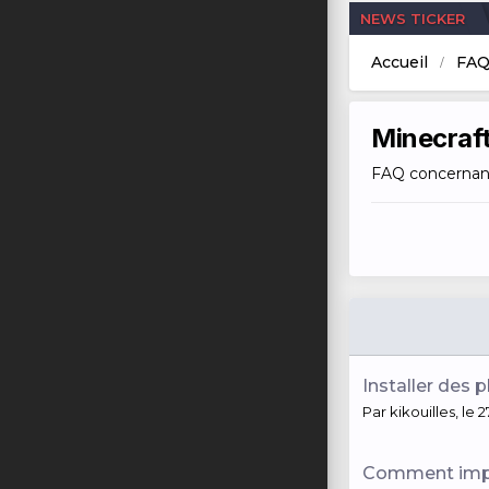
NEWS TICKER
Accueil
FAQ
Minecraf
FAQ concernant
Installer des p
Par
kikouilles
,
le 2
Comment imp