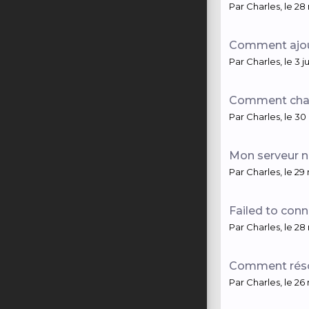
Par
Charles
,
le 28
Comment ajou
Par
Charles
,
le 3 j
Comment chan
Par
Charles
,
le 30
Mon serveur n'
Par
Charles
,
le 29
Failed to conn
Par
Charles
,
le 28
Comment réso
Par
Charles
,
le 26