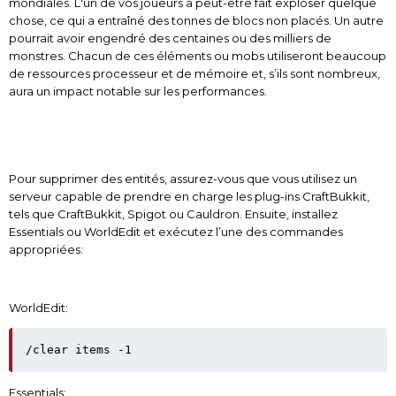
mondiales. L'un de vos joueurs a peut-être fait exploser quelque
chose, ce qui a entraîné des tonnes de blocs non placés. Un autre
pourrait avoir engendré des centaines ou des milliers de
monstres. Chacun de ces éléments ou mobs utiliseront beaucoup
de ressources processeur et de mémoire et, s’ils sont nombreux,
aura un impact notable sur les performances.
Pour supprimer des entités, assurez-vous que vous utilisez un
serveur capable de prendre en charge les plug-ins CraftBukkit,
tels que CraftBukkit, Spigot ou Cauldron. Ensuite, installez
Essentials ou WorldEdit et exécutez l’une des commandes
appropriées:
WorldEdit:
/clear items -1
Essentials: