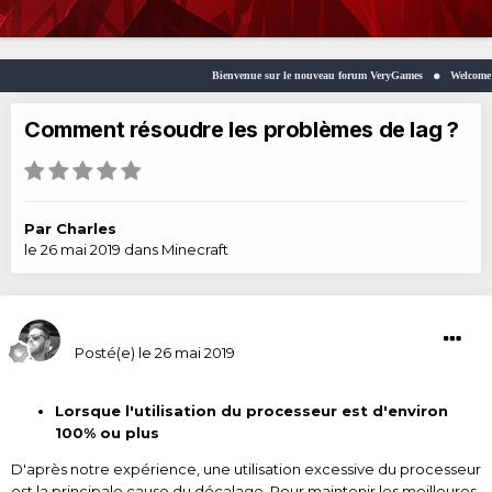
Bienvenue sur le nouveau forum VeryGames
Welcome to th
Comment résoudre les problèmes de lag ?
Par
Charles
le 26 mai 2019
dans
Minecraft
Charles
Posté(e)
le 26 mai 2019
Lorsque l'utilisation du processeur est d'environ
100% ou plus
D'après notre expérience, une utilisation excessive du processeur
est la principale cause du décalage. Pour maintenir les meilleures