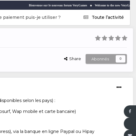
Bienvenue sur le nouveau forum VeryGames
Welcome to the new VeryGames forum
paiement puis-je utiliser ?
Toute l’activité
Share
Abonnés
0
ponibles selon les pays) :
eosurf, Wap mobile et carte bancaire)
ress), via la banque en ligne Paypal ou Hipay