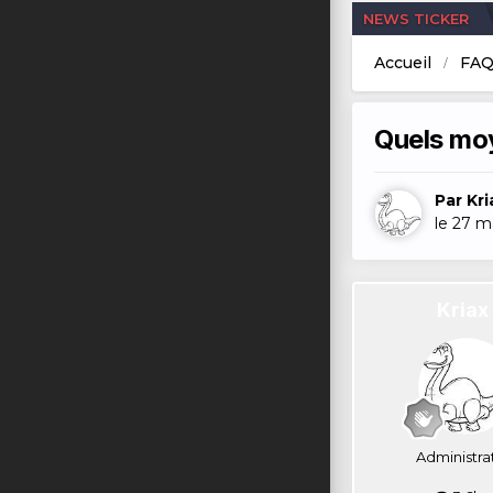
NEWS TICKER
Accueil
FAQ
Quels moy
Par
Kri
le 27 m
Kriax
Administra