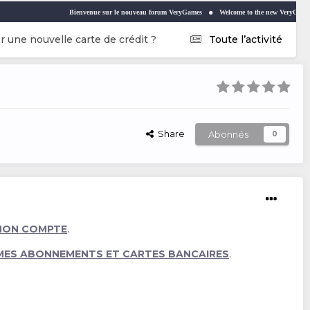
Bienvenue sur le nouveau forum VeryGames
Welcome to the new VeryGames forum
 une nouvelle carte de crédit ?
Toute l’activité
Share
Abonnés
0
MON COMPTE
.
MES ABONNEMENTS ET CARTES BANCAIRES
.