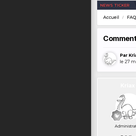
NEWS TICKER
Accueil
FAQ
Comment a
Par
Kri
le 27 m
Kriax
Administra