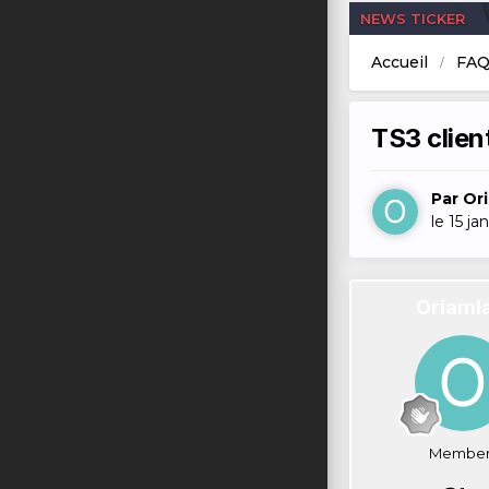
NEWS TICKER
Accueil
FA
TS3 clie
Par
Or
le 15 ja
Oriaml
Member