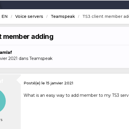
Q EN
Voice servers
Teamspeak
TS3 client member ad
nt member adding
iamlaf
nvier 2021
dans
Teamspeak
af
Posté(e)
le 15 janvier 2021
What is an easy way to add member to my TS3 serv
s