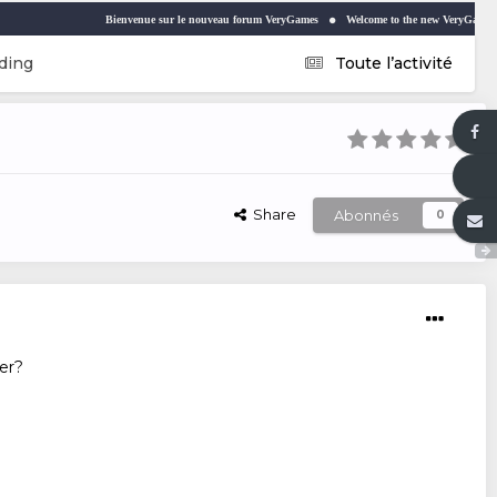
Bienvenue sur le nouveau forum VeryGames
Welcome to the new VeryGames forum
ding
Toute l’activité
Share
Abonnés
0
er?