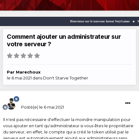
Bienvenue sur le nouveau forum VeryGames
Welc
Comment ajouter un administrateur sur
votre serveur ?
Par
Marechoux
le 6 mai 2021
dans
Don't Starve Together
Marechoux
Posté(e)
le 6 mai 2021
Il n'est pas nécessaire d'effectuer la moindre manipulation pour
vous ajouter en tant qu'administrateur si vous êtes le propriétaire
du serveur, en effet, le compte qui a créé le token utilisé par le
serveur est automatiquement ajouté aux administrateurs sans