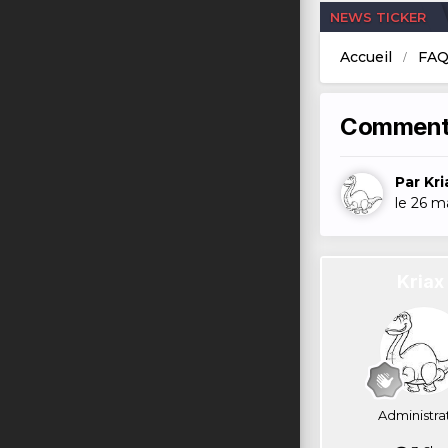
NEWS TICKER
Accueil
FAQ
Comment 
Par
Kri
le 26 m
Kriax
Administra