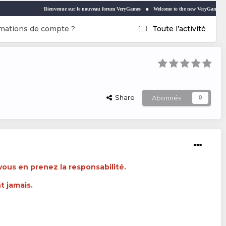
Bienvenue sur le nouveau forum VeryGames
Welcome to the new VeryGames forum
V
mations de compte ?
Toute l’activité
Share
Abonnés
0
 vous en prenez la responsabilité.
 jamais.