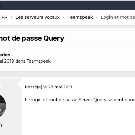
B
 FR
Les serveurs vocaux
Teamspeak
Login et mot d
mot de passe Query
arles
ai 2019
dans
Teamspeak
s
Posté(e)
le 27 mai 2019
Le login et mot de passe Server Query servent pour 
s