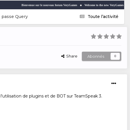
ienvenue sur le nouveau forum VeryGames
Welcome to the new VeryGames forum
VeryNews
e passe Query
Toute l’activité
Share
Abonnés
0
l'utilisation de plugins et de BOT sur TeamSpeak 3.