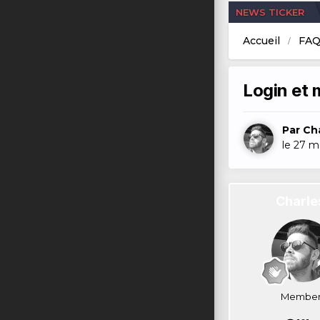
NEWS TICKER
Accueil
FAQ
Login et 
Par
Ch
le 27 m
Charle
Member