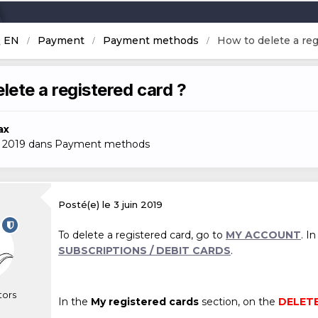
Q EN
Payment
Payment methods
How to delete a reg
lete a registered card ?
ax
n 2019
dans
Payment methods
Posté(e)
le 3 juin 2019
To delete a registered card, go to
MY ACCOUNT
. I
SUBSCRIPTIONS / DEBIT CARDS
.
tors
In the
My registered cards
section, on the
DELET