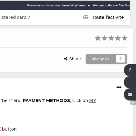
Bienvenue sur le nouveau forum VeryGames
Welcome to the new VeryGames forum
istered card ?
Toute l’activité
Share
Abonnés
0
n the menu
PAYMENT METHODS
, click on
MY
E
button.