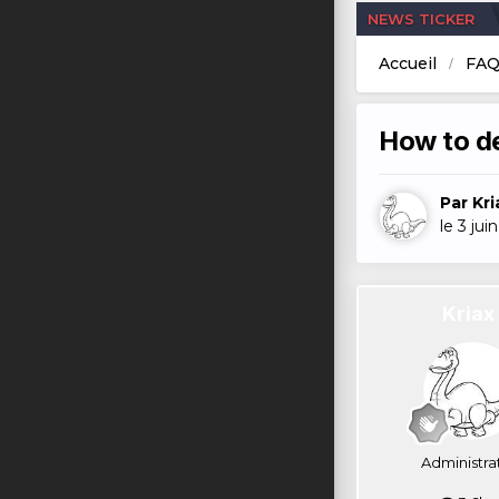
NEWS TICKER
Accueil
FA
How to de
Par
Kri
le 3 jui
Kriax
Administra