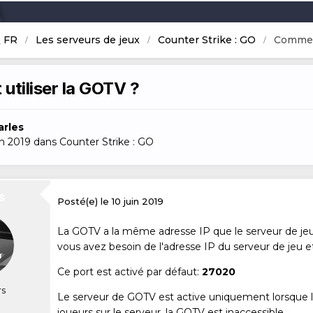
 FR
Les serveurs de jeux
Counter Strike : GO
Comment
tiliser la GOTV ?
arles
in 2019
dans
Counter Strike : GO
s
Posté(e)
le 10 juin 2019
La GOTV a la même adresse IP que le serveur de jeu, 
vous avez besoin de l'adresse IP du serveur de jeu e
Ce port est activé par défaut:
27020
s
Le serveur de GOTV est active uniquement lorsque les j
joueurs sur le serveur, la GOTV est inaccessible.