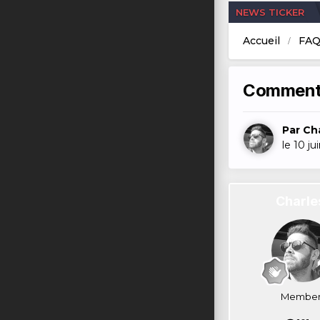
NEWS TICKER
Accueil
FAQ
Comment u
Par
Ch
le 10 ju
Charle
Member