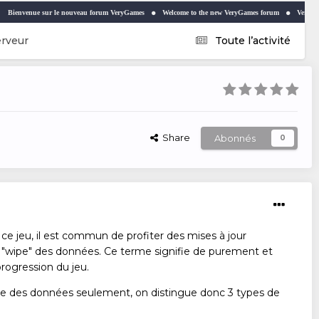
 sur le nouveau forum VeryGames
Welcome to the new VeryGames forum
VeryNews
rveur
Toute l’activité
Share
Abonnés
0
 ce jeu, il est commun de profiter des mises à jour
 "wipe" des données. Ce terme signifie de purement et
rogression du jeu.
tie des données seulement, on distingue donc 3 types de