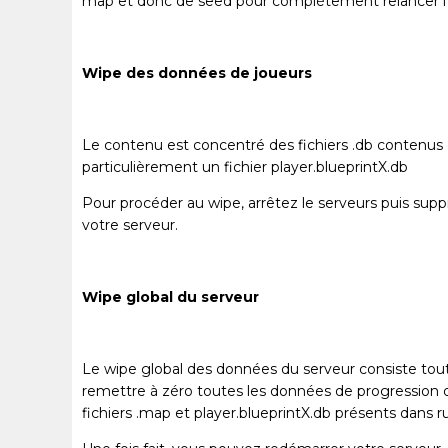
map et donc de seed pour complètement relancer l'in
Wipe des données de joueurs
Le contenu est concentré des fichiers .db contenus
particulièrement un fichier player.blueprintX.db
Pour procéder au wipe, arrêtez le serveurs puis suppr
votre serveur.
Wipe global du serveur
Le wipe global des données du serveur consiste tou
remettre à zéro toutes les données de progression du 
fichiers .map et player.blueprintX.db présents dans 