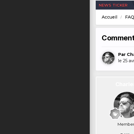
NEWS TICKER
Accueil
FAQ
Comment 
Par
Ch
le 25 av
Charle
Member