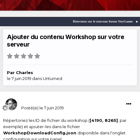
Bienvenue sur le nouveau forum VeryGames
W
Ajouter du contenu Workshop sur votre
serveur
Par
Charles
le 7 juin 2019
dans
Unturned
Charles
Posté(e)
le 7 juin 2019
Répertoriez les ID de fichier du workshop (
[4190, 8265]
, par
exemple) et ajouter-les dans le fichier
WorkshopDownloadConfig.json
disponible dans l'onglet
configuration sur votre panel.