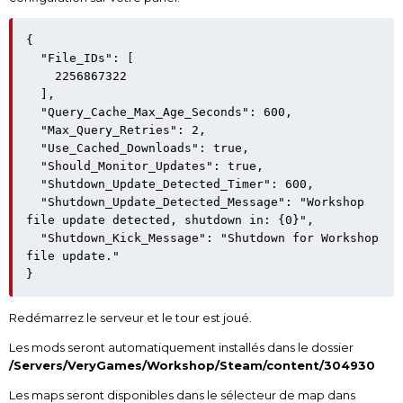
{

  "File_IDs": [

    2256867322

  ],

  "Query_Cache_Max_Age_Seconds": 600,

  "Max_Query_Retries": 2,

  "Use_Cached_Downloads": true,

  "Should_Monitor_Updates": true,

  "Shutdown_Update_Detected_Timer": 600,

  "Shutdown_Update_Detected_Message": "Workshop 
file update detected, shutdown in: {0}",

  "Shutdown_Kick_Message": "Shutdown for Workshop 
file update."

}
Redémarrez le serveur et le tour est joué.
Les mods seront automatiquement installés dans le dossier
/Servers/VeryGames/Workshop/Steam/content/304930
Les maps seront disponibles dans le sélecteur de map dans